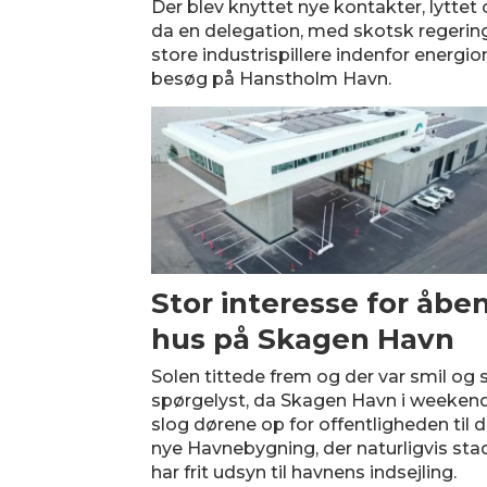
Der blev knyttet nye kontakter, lyttet
da en delegation, med skotsk regeri
store industrispillere indenfor energio
besøg på Hanstholm Havn.
Stor interesse for åbe
hus på Skagen Havn
Solen tittede frem og der var smil og 
spørgelyst, da Skagen Havn i weeken
slog dørene op for offentligheden til 
nye Havnebygning, der naturligvis sta
har frit udsyn til havnens indsejling.