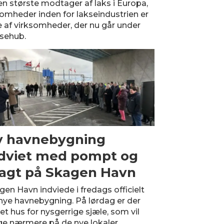
en største modtager af laks i Europa,
omheder inden for lakseindustrien er
e af virksomheder, der nu går under
ksehub.
y havnebygning
dviet med pompt og
agt på Skagen Havn
gen Havn indviede i fredags officielt
 nye havnebygning. På lørdag er der
et hus for nysgerrige sjæle, som vil
ge nærmere på de nye lokaler.