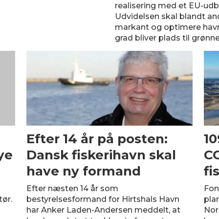
realisering med et EU-udbu
Udvidelsen skal blandt an
markant og optimere havnen
grad bliver plads til grønn
Efter 14 år på posten:
10
ye
Dansk fiskerihavn skal
CO
have ny formand
fi
Efter næsten 14 år som
Fon
ør.
bestyrelsesformand for Hirtshals Havn
pla
har Anker Laden-Andersen meddelt, at
Nor