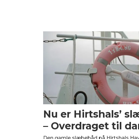
Nu er Hirtshals’ 
– Overdraget til da
Den gamle slæbebåd på Hirtshals Havn