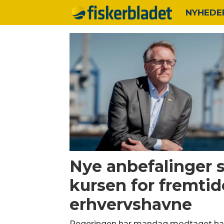
NYHEDE
Tag:
havne
Nye anbefalinger 
kursen for fremti
erhvervshavne
Regeringen har mandag modtaget ha