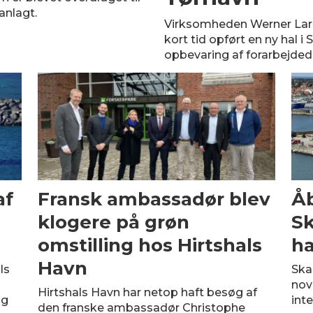
lanlagt.
Virksomheden Werner Lars
kort tid opført en ny hal i
opbevaring af forarbejdede
af
Fransk ambassadør blev
Åb
klogere på grøn
S
omstilling hos Hirtshals
h
Havn
ls
Ska
d
nov
Hirtshals Havn har netop haft besøg af
ig
int
den franske ambassadør Christophe