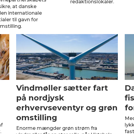
redaktionslokaler.
sikre, at danske
den internationale
ler til gavn for
stilling.
Vindmøller sætter fart
Da
på nordjysk
fi
erhvervseventyr og grøn
fo
omstilling
Med
af
lyk
Enorme mængder grøn strøm fra
.
fas