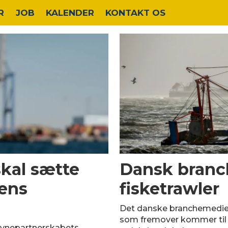
R
JOB
KALENDER
KONTAKT OS
skal sætte
Dansk branc
dens
fisketrawler
Det danske branchemedie F
som fremover kommer til
vnepartnerskabets