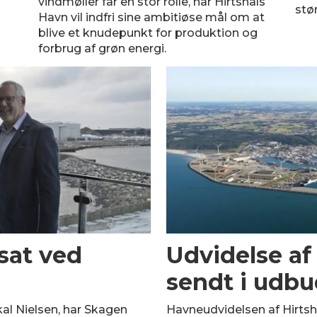
vindmøller får en stor rolle, når Hirtshals
stør
Havn vil indfri sine ambitiøse mål om at
blive et knudepunkt for produktion og
forbrug af grøn energi.
sat ved
Udvidelse af
sendt i udb
al Nielsen, har Skagen
Havneudvidelsen af Hirtsh