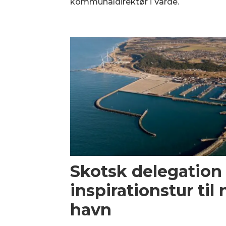
kommunaldirektør i Varde.
Skotsk delegation
inspirationstur til
havn