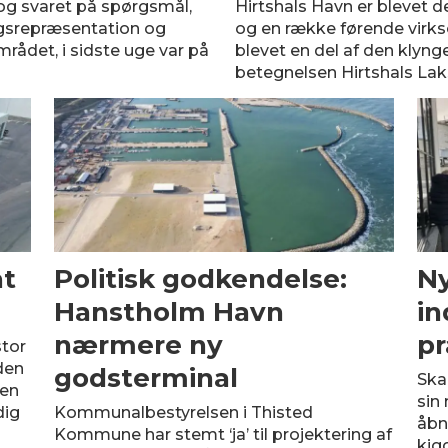
 og svaret på spørgsmål,
Hirtshals Havn er blevet d
ngsrepræsentation og
og en række førende virks
mrådet, i sidste uge var på
blevet en del af den klyng
betegnelsen Hirtshals La
nt
Politisk godkendelse:
N
Hanstholm Havn
in
nærmere ny
pr
stor
den
godsterminal
Ska
den
sin
dig
Kommunalbestyrelsen i Thisted
åbn
Kommune har stemt ‘ja’ til projektering af
kig