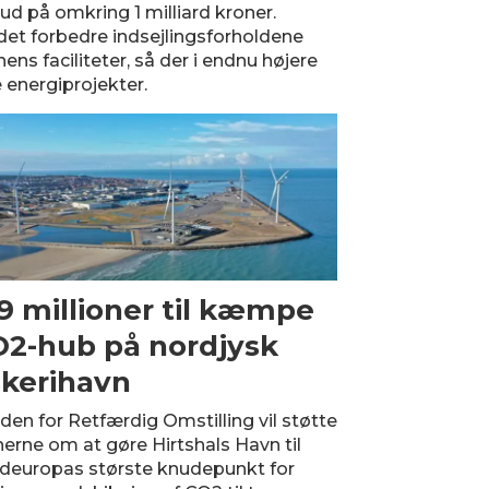
d på omkring 1 milliard kroner.
det forbedre indsejlingsforholdene
s faciliteter, så der i endnu højere
e energiprojekter.
9 millioner til kæmpe
2-hub på nordjysk
skerihavn
den for Retfærdig Omstilling vil støtte
nerne om at gøre Hirtshals Havn til
deuropas største knudepunkt for