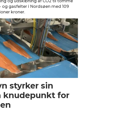
ring og udskibning af CO2 til tomme
e- og gasfelter i Nordsøen med 109
ioner kroner.
n styrker sin
m knudepunkt for
ien