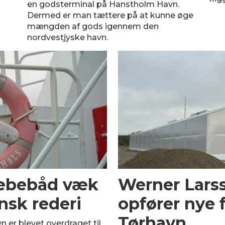
en godsterminal på Hanstholm Havn.
Dermed er man tættere på at kunne øge
mængden af gods igennem den
nordvestjyske havn.
slæbebåd væk
Werner Lars
nsk rederi
opfører nye f
Tørhavn
 er blevet overdraget til