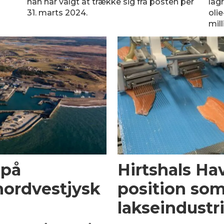
han har valgt at trække sig fra posten per
lag
31. marts 2024.
oli
mill
 på
Hirtshals Hav
 nordvestjysk
position so
lakseindustr