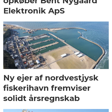
opkøber Bent Nygaard
Elektronik ApS
Ny ejer af nordvestjysk
fiskerihavn fremviser
solidt årsregnskab