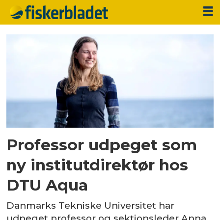
Tag:
dtu
aqua
Professor udpeget som
ny institutdirektør hos
DTU Aqua
Danmarks Tekniske Universitet har
udpeget professor og sektionsleder Anna