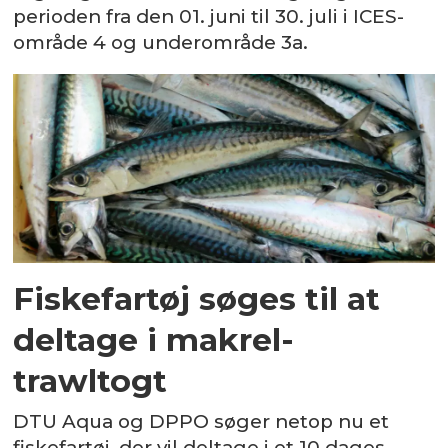
perioden fra den 01. juni til 30. juli i ICES-
område 4 og underområde 3a.
Fiskefartøj søges til at
deltage i makrel-
trawltogt
DTU Aqua og DPPO søger netop nu et
fiskefartøj, der vil deltage i et 10 dages