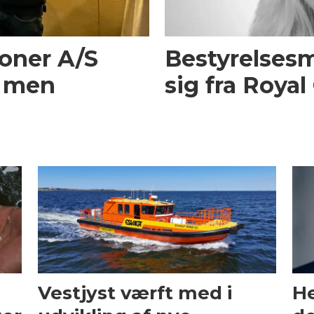
oner A/S
Bestyrelses
– men
sig fra Roya
Vestjyst værft med i
He