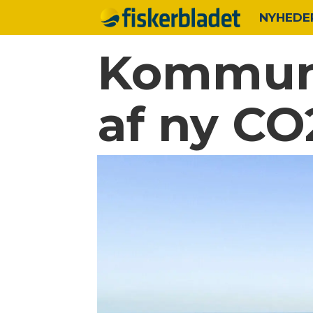
NYHEDE
Kommune
af ny CO2