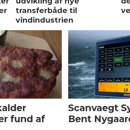
ter
udvikling af nye
de
er
transferbåde til
v
vindindustrien
kalder
Scanvaegt S
ter fund af
Bent Nygaar