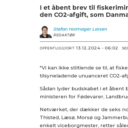
I et åbent brev til fiskeri
den CO2-afgift, som Danmark 
Stefan Holmager
Larsen
REDAKTØR
13.12.2024 - 06:02
OFFENTLIGGJORT
SI
"Vi kan ikke stiltiende se til, at f
tilsyneladende unuanceret CO2-afgif
Sådan lyder budskabet i et åbent 
ministeren for Fødevarer, Landbrug
Netværket, der dækker de seks no
Thisted, Læsø, Morsø og Jammerb
enkelt viceborgmester, retter såled