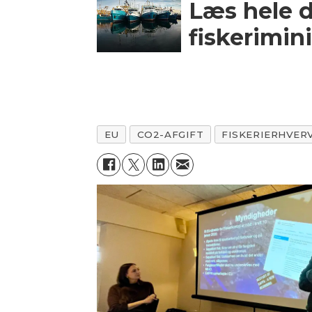
Læs hele d
fiskerimin
EU
CO2-AFGIFT
FISKERIERHVER