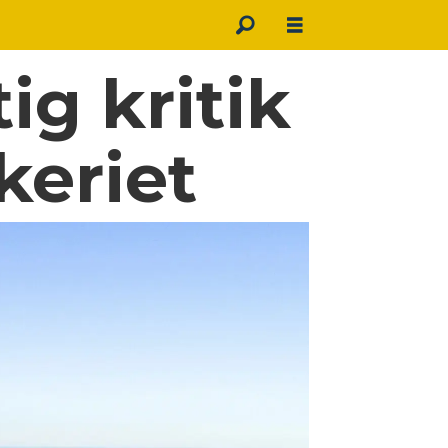
g kritik
skeriet