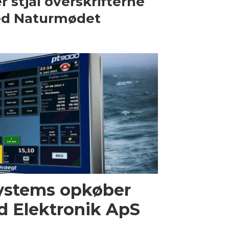
r stjal overskrifterne
ed Naturmødet
ystems opkøber
d Elektronik ApS