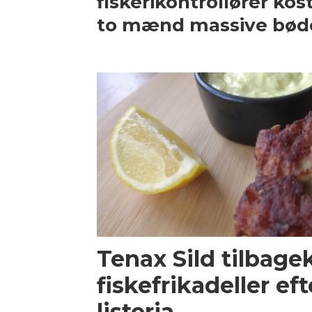
fiskerikontrollører kos
to mænd massive bød
Tenax Sild tilbage
fiskefrikadeller ef
listeria