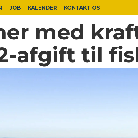
R
JOB
KALENDER
KONTAKT OS
r med krafti
-afgift til fi