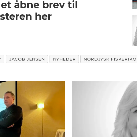
et åbne brev til
isteren her
V
JACOB JENSEN
NYHEDER
NORDJYSK FISKERIK