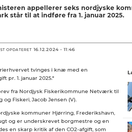
ministeren appellerer seks nordjyske ko
står til at indføre fra 1. januar 2025.
16.12.2024 - 11:46
DST OPDATERET
iskerierhvervet tvinges i knæ med en
L
t pr. 1. januar 2025."
brev fra Nordjysk Fiskerikommune Netværk til
 og Fiskeri, Jacob Jensen (V).
rdjyske kommuner Hjørring, Frederikshavn,
ugt og er underskrevet borgmestre og en
es en skarp kritik af den CO2-afgift, som