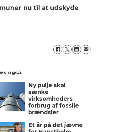
mmuner nu til at udskyde
æs også:
Ny pulje skal
sænke
virksomheders
forbrug af fossile
brændsler
Et år på det jævne
for Hanstholm