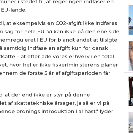
ner i stedet til, at regeringen indfaser en
e EU-lande.
il, at eksempelvis en CO2-afgift ikke indføres
 sag for hele EU. Vi kan ikke på den ene side
emreguleret i EU for blandt andet at tilsigte
så samtidig indfase en afgift kun for dansk
satte – at efterlade vores erhverv i en total
vet, hvor heller ikke fiskeriministerens planer
nnem de første 5 år af afgiftsperioden får
tro, at der end ikke er styr på denne
 af skattetekniske årsager, ja så er vi på
e ordnings introduktion i al hast," lyder