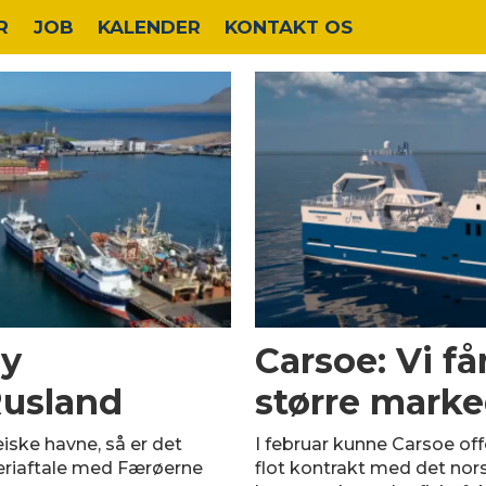
R
JOB
KALENDER
KONTAKT OS
ny
Carsoe: Vi få
Rusland
større marke
iske havne, så er det
I februar kunne Carsoe offe
eriaftale med Færøerne
flot kontrakt med det norsk