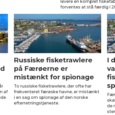
levere en komplet fiskefabri
forventes at stå færdig i 2
Russiske fisketrawlere
I 
ed
på Færøerne er
va
mistænkt for spionage
fi
sp
år
To russiske fisketrawlere, der ofte har
n af
frekventeret færøske havne, er mistænkt
Fær
ede
i en sag om spionage af den norske
ska
efterretningstjeneste.
de n
ste