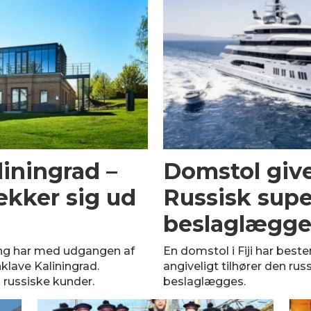
liningrad –
Domstol give
kker sig ud
Russisk supe
beslaglægge
ng har med udgangen af
En domstol i Fiji har bes
nklave Kaliningrad.
angiveligt tilhører den ru
russiske kunder.
beslaglægges.