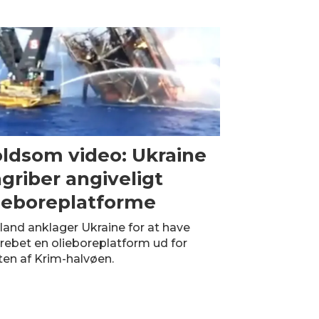
ldsom video: Ukraine
griber angiveligt
ieboreplatforme
land anklager Ukraine for at have
rebet en olieboreplatform ud for
ten af Krim-halvøen.