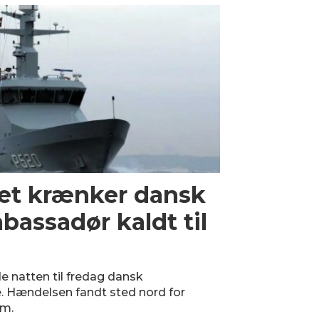
vet krænker dansk
bassadør kaldt til
e natten til fredag dansk
e. Hændelsen fandt sted nord for
lm.