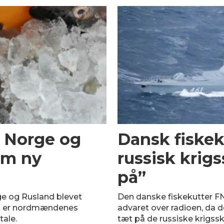
– Norge og
Dansk fiskek
om ny
russisk krigs
på”
ge og Rusland blevet
Den danske fiskekutter FN
Det er nordmændenes
advaret over radioen, da d
tale.
tæt på de russiske krigss