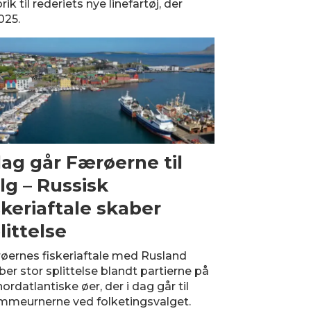
k til rederiets nye linefartøj, der
025.
dag går Færøerne til
lg – Russisk
skeriaftale skaber
littelse
øernes fiskeriaftale med Rusland
ber stor splittelse blandt partierne på
ordatlantiske øer, der i dag går til
mmeurnerne ved folketingsvalget.