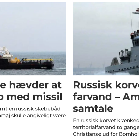
ne hævder at
Russisk kor
b med missil
farvand – Am
samtale
amt en russisk slæbebåd
rtøj skulle angiveligt være
En russisk korvet krænked
territorialfarvand to gang
Christiansø ud for Bornho