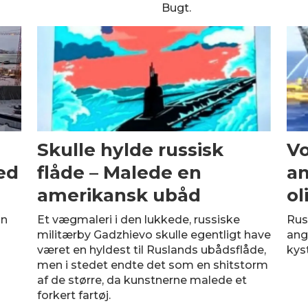
Bugt.
Skulle hylde russisk
Vo
ed
flåde – Malede en
an
amerikansk ubåd
ol
un
Et vægmaleri i den lukkede, russiske
Rus
g
militærby Gadzhievo skulle egentligt have
ang
været en hyldest til Ruslands ubådsflåde,
kys
men i stedet endte det som en shitstorm
af de større, da kunstnerne malede et
forkert fartøj.