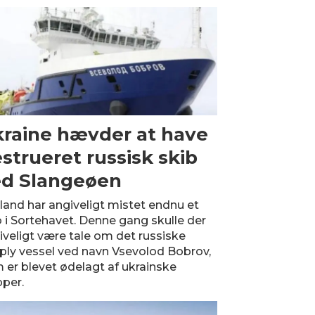
raine hævder at have
strueret russisk skib
d Slangeøen
land har angiveligt mistet endnu et
b i Sortehavet. Denne gang skulle der
iveligt være tale om det russiske
ply vessel ved navn Vsevolod Bobrov,
 er blevet ødelagt af ukrainske
pper.