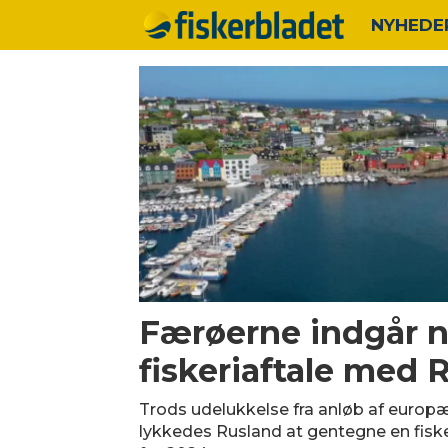
NYHEDE
Tag:
rusland
Færøerne indgår 
fiskeriaftale med 
Trods udelukkelse fra anløb af europæ
lykkedes Rusland at gentegne en fisk