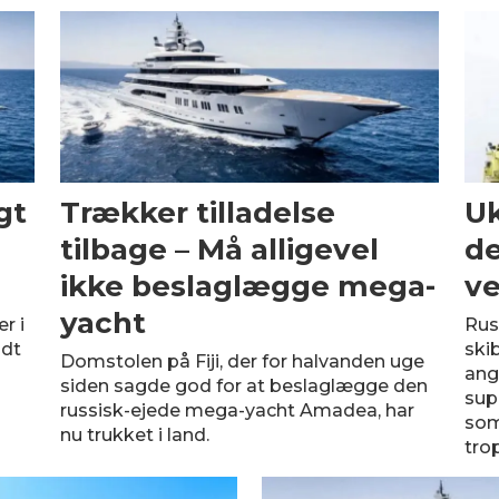
gt
Trækker tilladelse
Uk
tilbage – Må alligevel
de
ikke beslaglægge mega-
ve
yacht
r i
Rus
ldt
ski
Domstolen på Fiji, der for halvanden uge
ang
siden sagde god for at beslaglægge den
sup
russisk-ejede mega-yacht Amadea, har
som
nu trukket i land.
tro