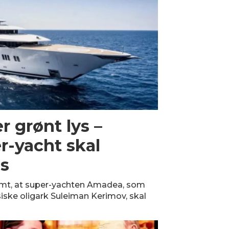
r grønt lys –
r-yacht skal
s
temt, at super-yachten Amadea, som
ssiske oligark Suleiman Kerimov, skal