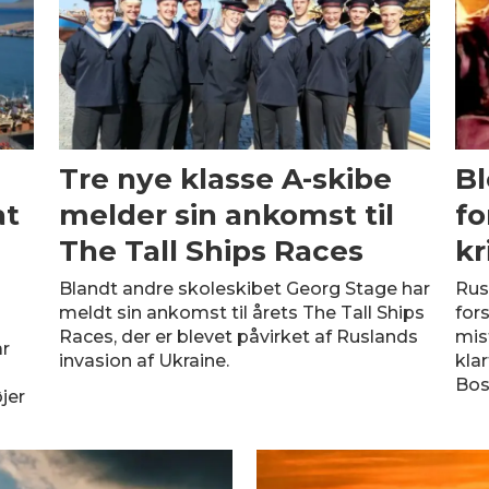
Tre nye klasse A-skibe
Bl
at
melder sin ankomst til
fo
The Tall Ships Races
kr
Blandt andre skoleskibet Georg Stage har
Rus
meldt sin ankomst til årets The Tall Ships
fors
Races, der er blevet påvirket af Ruslands
mis
ar
invasion af Ukraine.
klar
Bos
jer