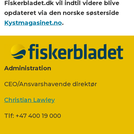
Fiskerbladet.dk vil indtil videre blive
opdateret via den norske søsterside
Kystmagasinet.no
.
Administration
CEO/Ansvarshavende direktør
Christian Lawley
Tlf: +47 400 19 000