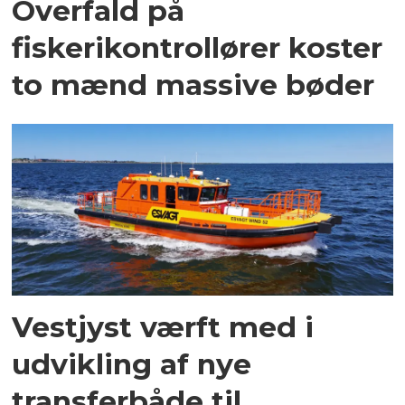
Overfald på
fiskerikontrollører koster
to mænd massive bøder
Vestjyst værft med i
udvikling af nye
transferbåde til