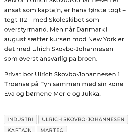
Selv om Ulrich Skovbo-Johannesen er
ansat som kaptajn, er hans første togt –
togt 112 – med Skoleskibet som
overstyrmand. Men når Danmark i
august sætter kursen mod New York er
det med Ulrich Skovbo-Johannesen
som øverst ansvarlig på broen.
Privat bor Ulrich Skovbo-Johannesen i
Troense på Fyn sammen med sin kone
Eva og børnene Merle og Jukka.
INDUSTRI
ULRICH SKOVBO-JOHANNESEN
KAPTAJN
MARTEC