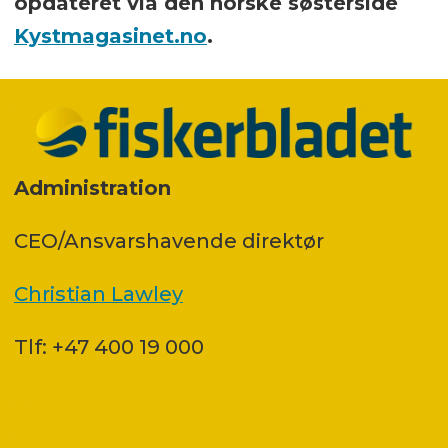
opdateret via den norske søsterside
Kystmagasinet.no
.
Administration
CEO/Ansvarshavende direktør
Christian Lawley
Tlf: +47 400 19 000