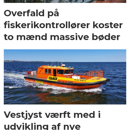
Overfald på
fiskerikontrollører koster
to mænd massive bøder
Vestjyst værft med i
udvikling af nye