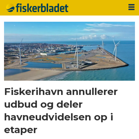
Tag:
hjørring
kommune
Fiskerihavn annullerer
udbud og deler
havneudvidelsen op i
etaper