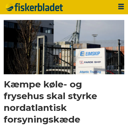
Tag:
aarhus
havn
Kæmpe køle- og
frysehus skal styrke
nordatlantisk
forsyningskæde