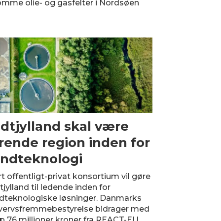
tomme olie- og gasfelter i Nordsøen
dtjylland skal være
rende region inden for
ndteknologi
t offentligt-privat konsortium vil gøre
jylland til ledende inden for
dteknologiske løsninger. Danmarks
vervsfremmebestyrelse bidrager med
p 76 millioner kroner fra REACT-EU.