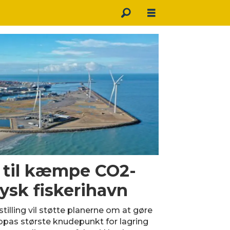
r til kæmpe CO2-
ysk fiskerihavn
illing vil støtte planerne om at gøre
ropas største knudepunkt for lagring