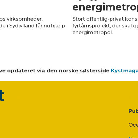
energimetro
os virksomheder,
Stort offentlig-privat kon
 i Sydjylland får nu hjælp
fyrtårnsprojekt, der skal g
energimetropol.
blive opdateret via den norske søsterside
Kystmaga
Pub
Oce