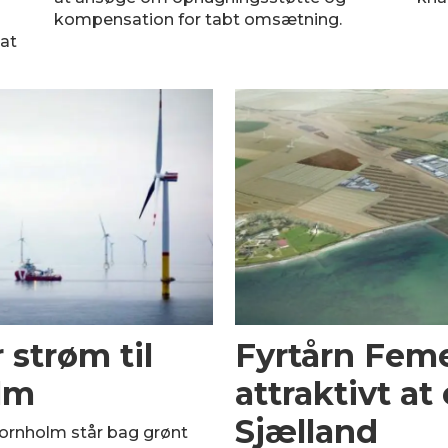
kompensation for tabt omsætning.
iat
 strøm til
Fyrtårn Feme
lm
attraktivt at
Sjælland
Bornholm står bag grønt