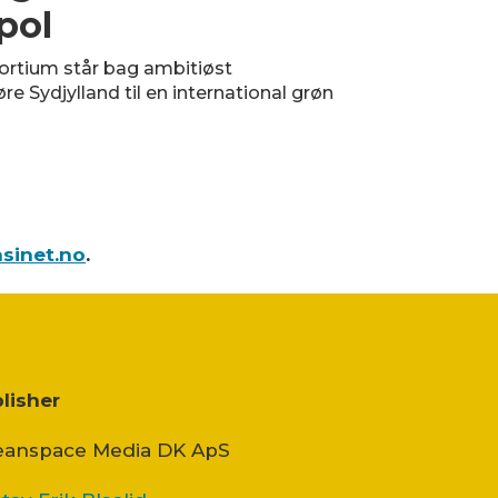
pol
sortium står bag ambitiøst
øre Sydjylland til en international grøn
sinet.no
.
lisher
anspace Media DK ApS