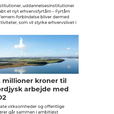
nstitutioner, uddannelsesinstitutioner
bt et nyt erhvervsfyrtårn – Fyrtårn
mern-forbindelse bliver dermed
iviteter, som vil styrke erhvervslivet i
 millioner kroner til
rdjysk arbejde med
O2
vate virksomheder og offentlige
ører går sammen i ambitiøst