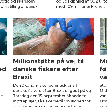
dygtig og skånsom
og udskibning af CO2 til 
omstilling af dansk
med 109 millioner kroner.
Millionstøtte på vej til
Mi
ed
danske fiskere efter
fø
Brexit
va
Den økonomiske redningskrans til
Stor
danske fiskere efter Brexit er godt på vej.
Midt
le
Torsdag den 15. september åbnede to
van
støttepuljer, så fiskerne får mulighed for
Erh
at ansøge om ophugningsstøtte og
kna