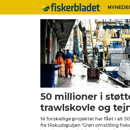
NYHEDE
Tag:
støtte
50 millioner i støtte
trawlskovle og tej
Ni forskellige projekter har fået i alt 5
fra tilskudspuljen 'Grøn omstilling fisk