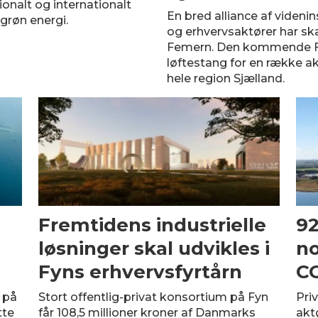
tionalt og internationalt
En bred alliance af videni
 grøn energi.
og erhvervsaktører har ska
Femern. Den kommende Fe
løftestang for en række akt
hele region Sjælland.
Fremtidens industrielle
92
løsninger skal udvikles i
no
Fyns erhvervsfyrtårn
C
 på
Stort offentlig-privat konsortium på Fyn
Pri
tte
får 108,5 millioner kroner af Danmarks
akt