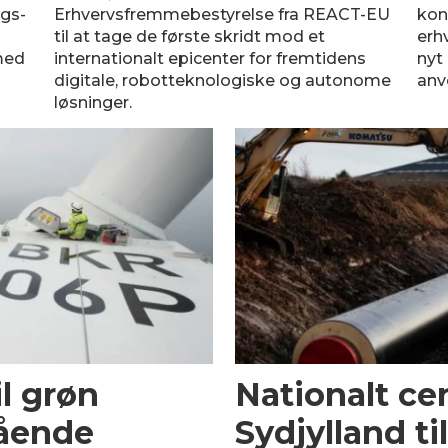
ngs-
Erhvervsfremmebestyrelse fra REACT-EU
kon
til at tage de første skridt mod et
erhv
med
internationalt epicenter for fremtidens
nyt
digitale, robotteknologiske og autonome
anv
løsninger.
il grøn
Nationalt ce
tående
Sydjylland ti