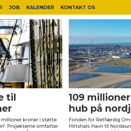
R
JOB
KALENDER
KONTAKT OS
 til
109 millione
ner
hub på nordj
0 millioner kroner i støtte
Fonden for Retfærdig Omst
eri'. Projekterne omfatter
Hirtshals Havn til Nordeu