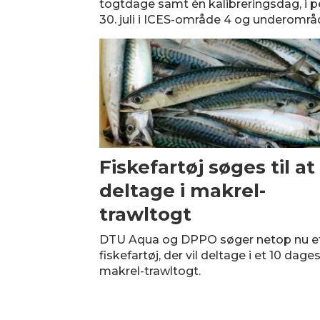
togtdage samt én kalibreringsdag, i per
30. juli i ICES-område 4 og underområ
Fiskefartøj søges til at
deltage i makrel-
trawltogt
DTU Aqua og DPPO søger netop nu e
fiskefartøj, der vil deltage i et 10 dage
makrel-trawltogt.