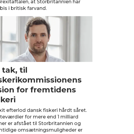
Brexitaftalen, at Storbritannien har
bis i britisk farvand.
 tak, til
skerikommissionens
sion for fremtidens
skeri
it efterlod dansk fiskeri hårdt såret.
teværdier for mere end 1 milliard
er er afstået til Storbritannien og
mtidige omsætningsmuligheder er