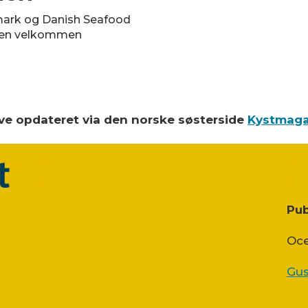
ark og Danish Seafood
onen velkommen
blive opdateret via den norske søsterside
Kystmaga
Pub
Oce
Gus