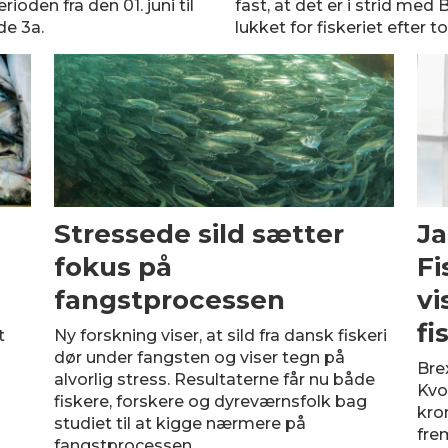
ioden fra den 01. juni til
fast, at det er i strid med 
de 3a.
lukket for fiskeriet efter to
Stressede sild sætter
Ja
fokus på
Fi
fangstprocessen
vi
fi
t
Ny forskning viser, at sild fra dansk fiskeri
s
dør under fangsten og viser tegn på
Brex
alvorlig stress. Resultaterne får nu både
Kvo
fiskere, forskere og dyreværnsfolk bag
kron
studiet til at kigge nærmere på
fre
fangstprocessen.