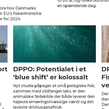
10-20 år, og hvilke udfordri
en spændende dag.
spore hos Danmarks
 EU’s fiskeriministre
r for 2024.
ort
DPPO: Potentialet i et
DP
‘blue shift’ er kolossalt
Fi
v
Nyt studie påpeger at små pelagiske fisk,
sammen med vildfanget laks, er den
Der
animalske fødekilde der både leverer den
dans
højeste ernæringsmæssige værdi og det
l
Dan
laveste drivhusgasaftryk.