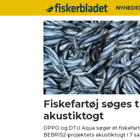
NYHEDE
Tag:
dppo
Fiskefartøj søges ti
akustiktogt
DPPO og DTU Aqua søger ét fiskefartøj
BEBRIS2-projektets akustiktogt i 