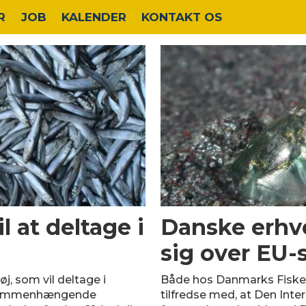
R
JOB
KALENDER
KONTAKT OS
l at deltage i
Danske erhv
sig over EU-s
, som vil deltage i
Både hos Danmarks Fisker
7 sammenhængende
tilfredse med, at Den Inter