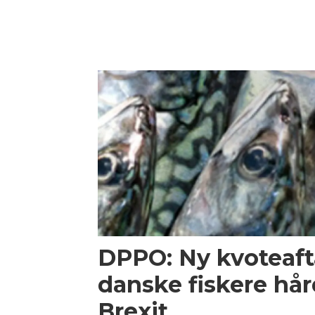
DPPO: Ny kvoteaf
danske fiskere hå
Brexit