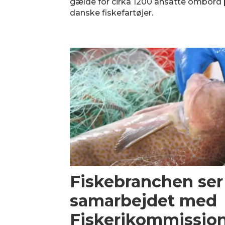
gælde for cirka 1200 ansatte ombord
danske fiskefartøjer.
Fiskebranchen ser 
samarbejdet med
Fiskerikommissio