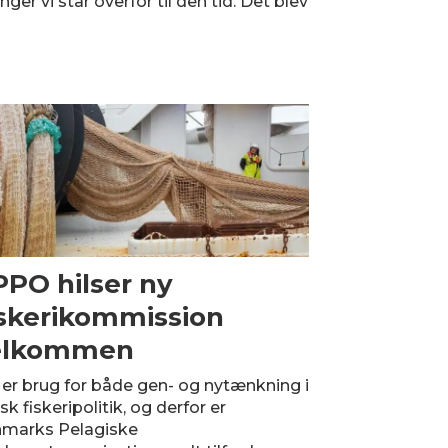
nger vi står overfor til den tid. Det blev
PO hilser ny
skerikommission
elkommen
 er brug for både gen- og nytænkning i
k fiskeripolitik, og derfor er
marks Pelagiske