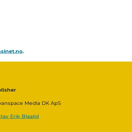
sinet.no
.
lisher
anspace Media DK ApS
tav Erik Blaalid