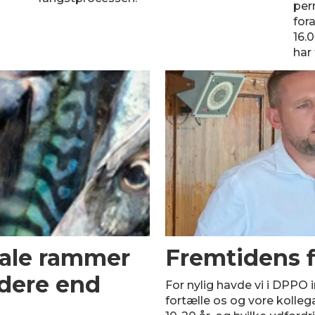
per
for
16.
har 
tale rammer
Fremtidens f
rdere end
For nylig havde vi i DPPO i
fortælle os og vore kolleg