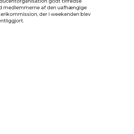
ducentorganisation godt tilfredse
 medlemmerne af den uafhængige
kerikommission, der i weekenden blev
ntliggjort.