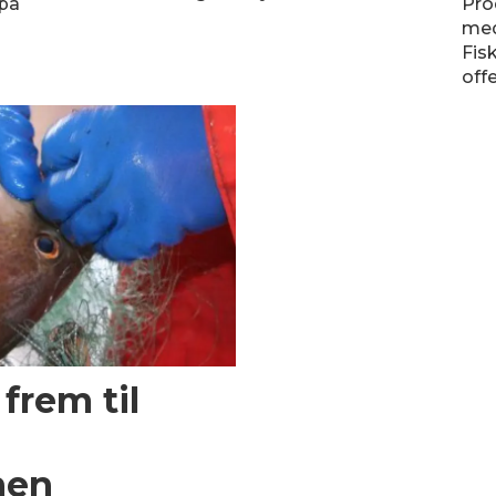
 på
Pro
med
Fis
offe
frem til
nen