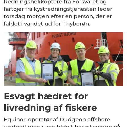
Redningshelikoptere fra Forsvaret og
fartøjer fra kystredningstjenesten leder
torsdag morgen efter en person, der er
faldet i vandet ud for Thyborøn.
Esvagt hædret for
livredning af fiskere
Equinor, operatør af Dudgeon offshore
vindmøllepark, har tildelt besætningen på