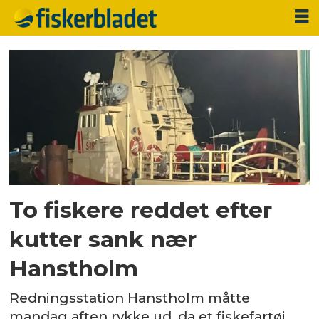
Tag:
redningsaktion
To fiskere reddet efter
kutter sank nær
Hanstholm
Redningsstation Hanstholm måtte
mandag aften rykke ud, da et fiskefartøj