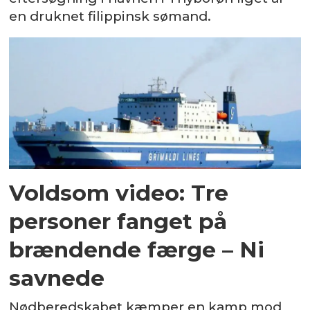
en druknet filippinsk sømand.
Voldsom video: Tre
personer fanget på
brændende færge – Ni
savnede
Nødberedskabet kæmper en kamp mod