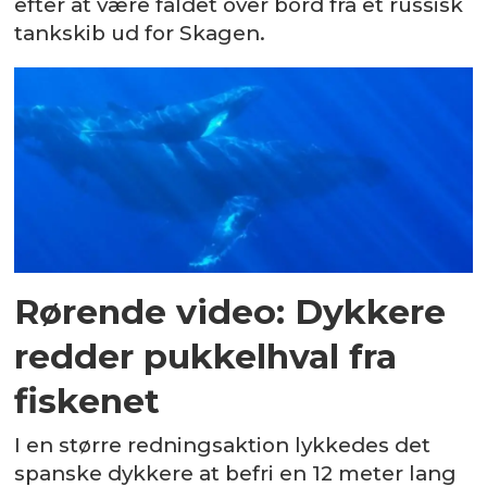
efter at være faldet over bord fra et russisk
tankskib ud for Skagen.
Rørende video: Dykkere
redder pukkelhval fra
fiskenet
I en større redningsaktion lykkedes det
spanske dykkere at befri en 12 meter lang