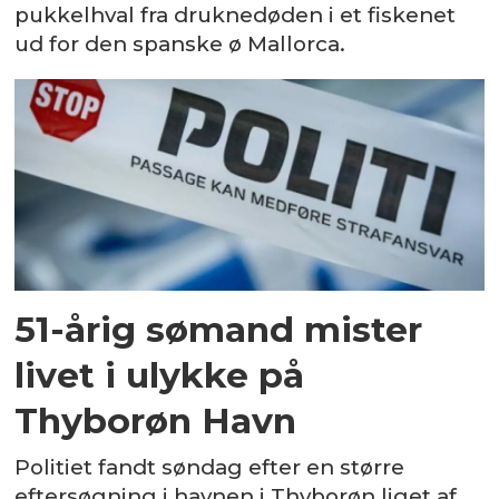
pukkelhval fra druknedøden i et fiskenet
ud for den spanske ø Mallorca.
51-årig sømand mister
livet i ulykke på
Thyborøn Havn
Politiet fandt søndag efter en større
eftersøgning i havnen i Thyborøn liget af