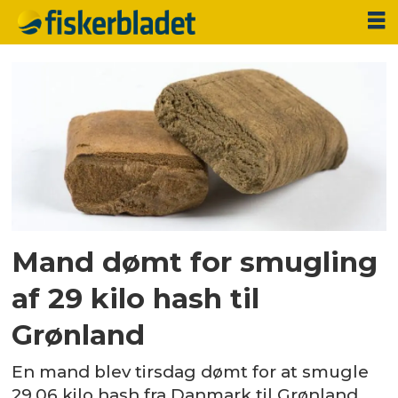
Tag:
annoncer-
hos-
oss
Mand dømt for smugling
af 29 kilo hash til
Grønland
En mand blev tirsdag dømt for at smugle
29,06 kilo hash fra Danmark til Grønland.