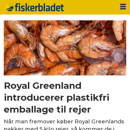
Tag:
schur
pack
denmark
Royal Greenland
introducerer plastikfri
emballage til rejer
Når man fremover køber Royal Greenlands
pakker med 5 kilo rejer, så kommer de i