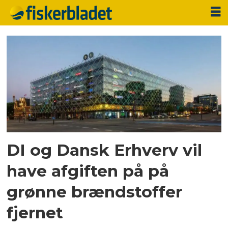
Tag:
dansk
erhverv
DI og Dansk Erhverv vil
have afgiften på på
grønne brændstoffer
fjernet