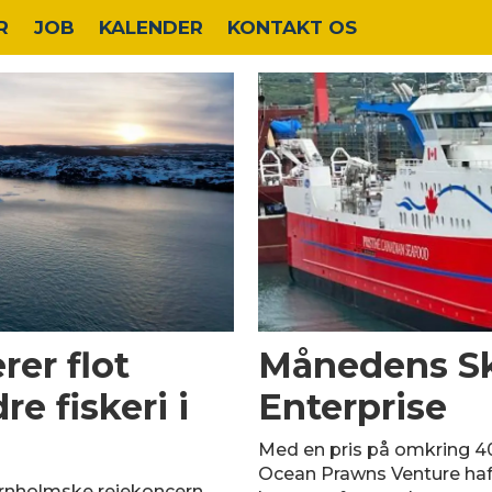
R
JOB
KALENDER
KONTAKT OS
er flot
Månedens Ski
re fiskeri i
Enterprise
Med en pris på omkring 40
Ocean Prawns Venture haf
bornholmske rejekoncern