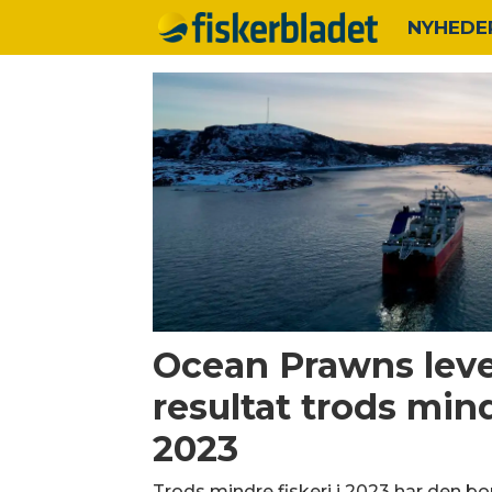
NYHEDE
Tag:
atlantic
enterprise
Ocean Prawns lever
resultat trods mind
2023
Trods mindre fiskeri i 2023 har den 