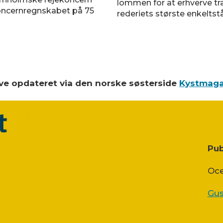
lommen for at erhverve tra
koncernregnskabet på 75
rederiets største enkeltst
blive opdateret via den norske søsterside
Kystmaga
Pub
Oce
Gus