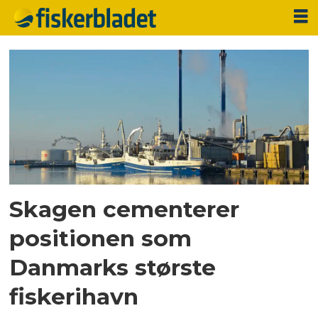
Tag:
willy
b
hansen
Skagen cementerer
positionen som
Danmarks største
fiskerihavn