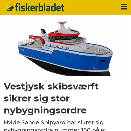
Tag:
skipsteknisk
as
Vestjysk skibsværft
sikrer sig stor
nybygningsordre
Hvide Sande Shipyard har sikret sig
nybygningsordre nummer 160 på et