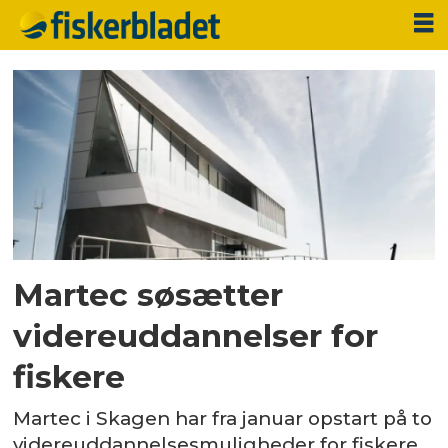
Tag:
skibsmaskinist
Martec søsætter
videreuddannelser for
fiskere
Martec i Skagen har fra januar opstart på to
videreuddannelsesmuligheder for fiskere,