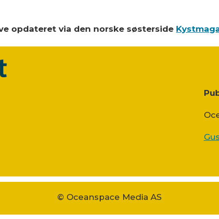
blive opdateret via den norske søsterside
Kystmaga
Pub
Oce
Gus
© Oceanspace Media AS