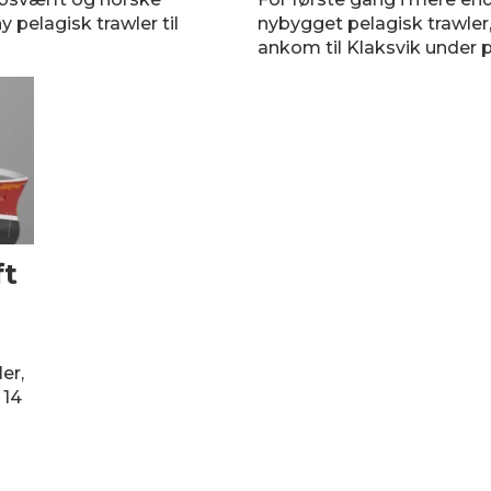
y pelagisk trawler til
nybygget pelagisk trawler
ankom til Klaksvik under 
ft
er,
 14