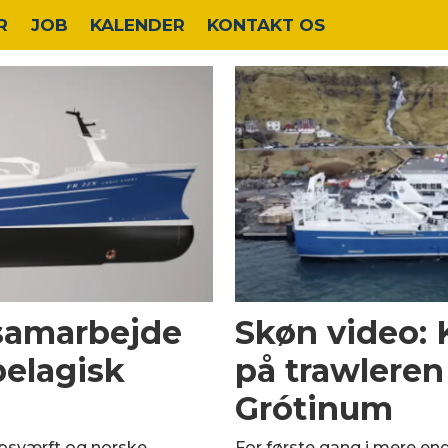
R
JOB
KALENDER
KONTAKT OS
 samarbejde
Skøn video:
elagisk
på trawleren 
Grótinum
bsværft og norske
For første gang i mere en