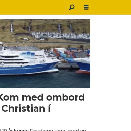
 Kom med ombord
Christian í
d 10 år kunne Færøerne tage imod en