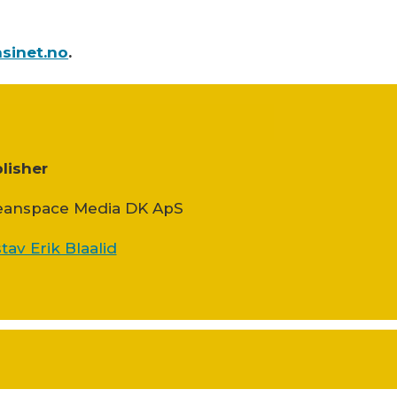
sinet.no
.
lisher
anspace Media DK ApS
tav Erik Blaalid