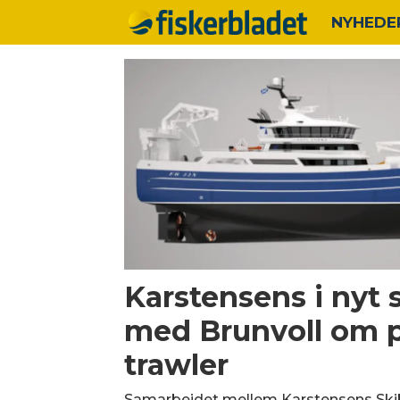
NYHEDE
Tag:
pelagisk
trawler
Karstensens i nyt
med Brunvoll om p
trawler
Samarbejdet mellem Karstensens Ski