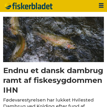
Tag:
fiskesygdom
Endnu et dansk dambrug
ramt af fiskesygdommen
IHN
Fødevarestyrelsen har lukket Hvilested
Dambrug ved Kolding efter fund af