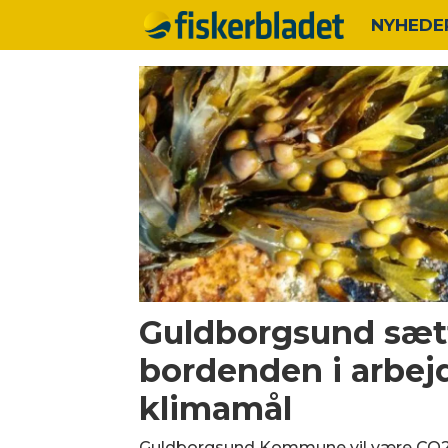
NYHEDE
Tag:
dk2020
Guldborgsund sætt
bordenden i arbe
klimamål
Guldborgsund Kommune vil være CO2-n