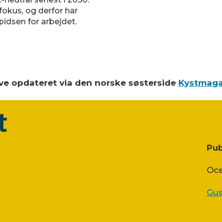
fokus, og derfor har
pidsen for arbejdet.
blive opdateret via den norske søsterside
Kystmaga
Pub
Oce
Gus