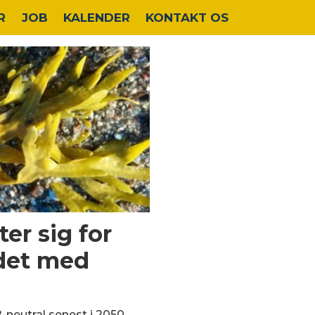
R
JOB
KALENDER
KONTAKT OS
er sig for
jdet med
eutral senest i 2050.