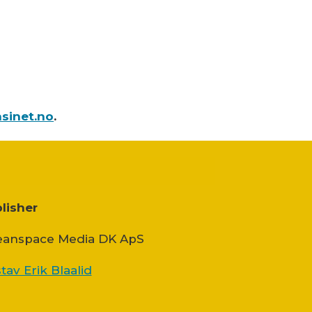
sinet.no
.
lisher
anspace Media DK ApS
tav Erik Blaalid