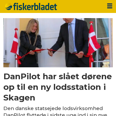
Tag:
danpilot
DanPilot har slået dørene
op til en ny lodsstation i
Skagen
Den danske statsejede lodsvirksomhed
DanPilot flyttede i sidste uge ind i sin nye