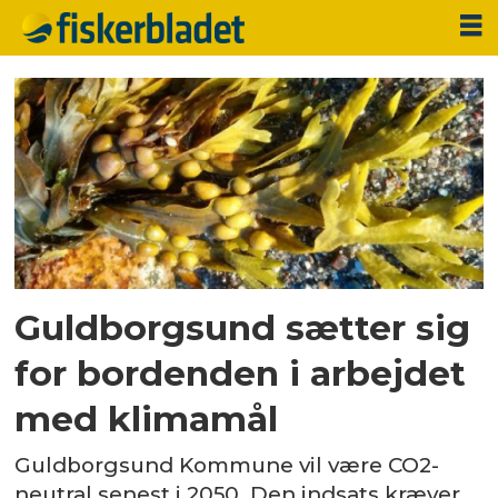
Tag:
Økonomiudvalget
Guldborgsund sætter sig
for bordenden i arbejdet
med klimamål
Guldborgsund Kommune vil være CO2-
neutral senest i 2050. Den indsats kræver